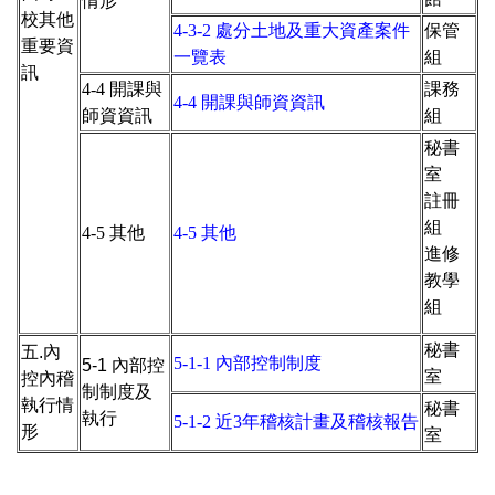
情形
校其他
4-3-2 處分土地及重大資產案件
保管
重要資
一覽表
組
訊
4-4 開課與
課務
4-4 開課與師資資訊
師資資訊
組
秘書
室
註冊
組
4-5 其他
4-5 其他
進修
教學
組
秘書
五.內
5-1-1 內部控制制度
5-1 內部控
室
控內稽
制制度及
執行情
秘書
執行
5-1-2 近3年稽核計畫及稽核報告
形
室