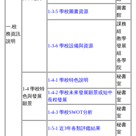
圖書
1-3-5 學校圖書資源
館
課務
一.校
組
務資訊
教學
說明
1-3-6 學校設備與資源
發展
組
各學
院
秘書
1-4-1 學校特色說明
室
1-4 學校特
1-4-2 學校未來發展願景或短中
秘書
色與發展
長程發展
室
願景
秘書
1-4-3 學校SWOT分析
室
秘書
1-5-1 近3年各類評鑑結果
室