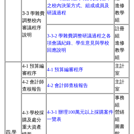
之校內決策方式、組成成員及
進修
研議過程
教學
3-3 學雜費
組
調整校內
審議程序
註冊
說明
3-3-2 學雜費調整研議過程之各
組
項會議紀錄、學生意見與學校
進修
回應說明
教學
組
4-1 預算編
主計
4-1 預算編審程序
審程序
室
4-2 會計師
主計
4-2 會計師查核報告
查核報告
室
事務
組
4-3-1 辦理100萬元以上採購案件
營繕
4-3 學校採
一覽表
組
購及處分
圖書
重大資產
四.學
館