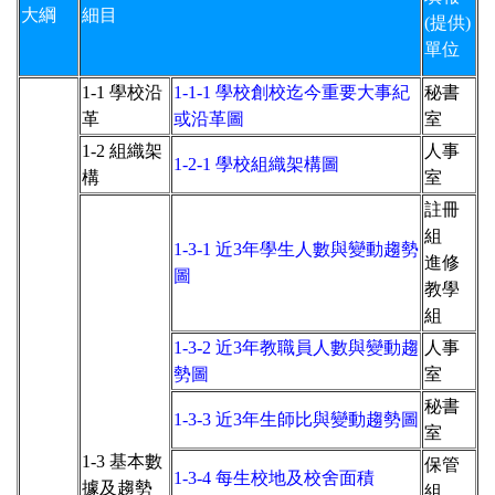
大綱
細目
(提供)
單位
1-1 學校沿
1-1-1 學校創校迄今重要大事紀
秘書
革
或沿革圖
室
1-2 組織架
人事
1-2-1 學校組織架構圖
構
室
註冊
組
1-3-1 近3年學生人數與變動趨勢
進修
圖
教學
組
1-3-2 近3年教職員人數與變動趨
人事
勢圖
室
秘書
1-3-3 近3年生師比與變動趨勢圖
室
1-3 基本數
保管
1-3-4 每生校地及校舍面積
據及趨
勢
組