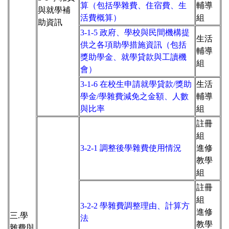
算（包括學雜費、住宿費、生
輔導
與就學補
活費概算）
組
助資訊
3-1-5 政府、學校與民間機構提
生活
供之各項助學措施資訊（包括
輔導
獎助學金、就學貸款與工讀機
組
會）
3-1-6 在校生申請就學貸款/獎助
生活
學金/學雜費減免之金額、人數
輔導
與比率
組
註冊
組
3-2-1 調整後學雜費使用情況
進修
教學
組
註冊
組
3-2-2 學雜費調整理由、計算方
進修
三.
學
法
教學
雜費與