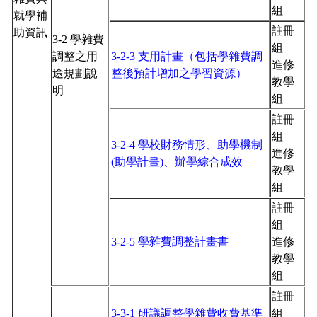
組
就學補
註冊
助資訊
3
-2
學雜費
組
調整之用
3-2-3 支用計畫（包括學雜費調
進修
途規劃說
整後預計增加之學習資源）
教學
明
組
註冊
組
3-2-4 學校財務情形、助學機制
進修
(助學計畫)、辦學綜合成效
教學
組
註冊
組
3-2-5 學雜費調整計畫書
進修
教學
組
註冊
3-3-1 研議調整學雜費收費基準
組