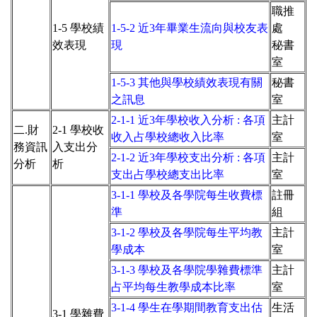
職推
1-5 學校績
1-5-2 近3年畢業生流向與校友表
處
效表現
現
秘書
室
1-5-3 其他與學校績效表現有關
秘書
之訊息
室
2-1-1 近3年學校收入分析 : 各項
主計
二.財
2-1 學校收
收入占學校總收入比率
室
務資訊
入支出分
2-1-2 近3年學校支出分析 : 各項
主計
分析
析
支出占學校總支出比率
室
3-1-1
學校及各學院每生收費標
註冊
準
組
3-1-2
學校及各學院每生平均教
主計
學成本
室
3-1-3
學校及各學院學雜費標準
主計
占平均每生教學成本比率
室
3-1-4 學生在學期間教育支出估
生活
3-1
學雜費