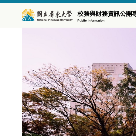
跳
到
校務與財務資訊公開
主
Public Information
要
內
容
區