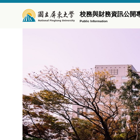
跳
到
校務與財務資訊公開
主
Public Information
要
內
容
區