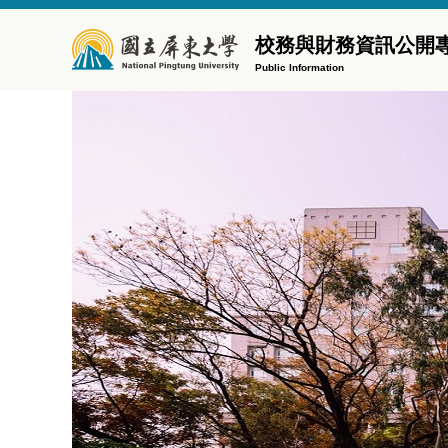
跳
到
校務與財務資訊公開
主
Public Information
要
內
容
區